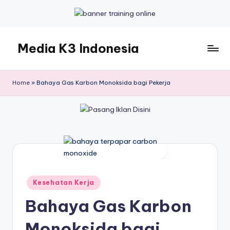
Skip
to
Media K3 Indonesia
content
Media
Informasi
Home
»
Bahaya Gas Karbon Monoksida bagi Pekerja
Seputar
Dunia
K3LH
Posted
Kesehatan Kerja
in
Bahaya Gas Karbon
Monoksida bagi