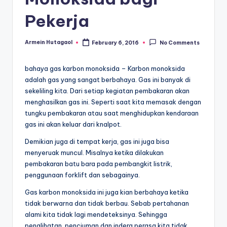
Pekerja
Armein Hutagaol
February 6, 2016
No Comments
Posted
by
bahaya gas karbon monoksida – Karbon monoksida
adalah gas yang sangat berbahaya. Gas ini banyak di
sekeliling kita. Dari setiap kegiatan pembakaran akan
menghasilkan gas ini. Seperti saat kita memasak dengan
tungku pembakaran atau saat menghidupkan kendaraan
gas ini akan keluar dari knalpot.
Demikian juga di tempat kerja, gas ini juga bisa
menyeruak muncul. Misalnya ketika dilakukan
pembakaran batu bara pada pembangkit listrik,
penggunaan forklift dan sebagainya.
Gas karbon monoksida ini juga kian berbahaya ketika
tidak berwarna dan tidak berbau. Sebab pertahanan
alami kita tidak lagi mendeteksinya. Sehingga
penglihatan, penciuman dan indera perasa kita tidak