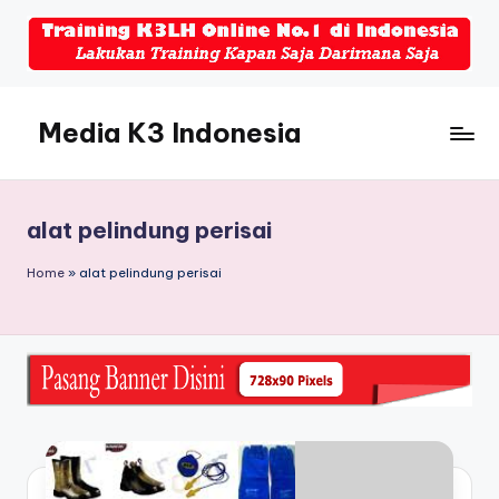
Skip
to
content
Media K3 Indonesia
Media
Informasi
Seputar
alat pelindung perisai
Dunia
K3LH
Home
»
alat pelindung perisai