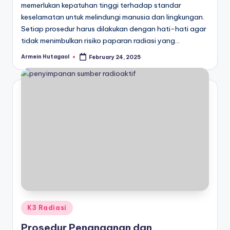
memerlukan kepatuhan tinggi terhadap standar
keselamatan untuk melindungi manusia dan lingkungan.
Setiap prosedur harus dilakukan dengan hati-hati agar
tidak menimbulkan risiko paparan radiasi yang…
Armein Hutagaol
February 24, 2025
Posted
by
Posted
K3 Radiasi
in
Prosedur Penanganan dan