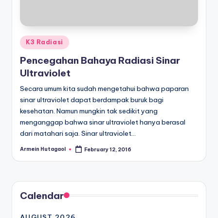
Posted
K3 Radiasi
in
Pencegahan Bahaya Radiasi Sinar
Ultraviolet
Secara umum kita sudah mengetahui bahwa paparan
sinar ultraviolet dapat berdampak buruk bagi
kesehatan. Namun mungkin tak sedikit yang
menganggap bahwa sinar ultraviolet hanya berasal
dari matahari saja. Sinar ultraviolet…
Armein Hutagaol
February 12, 2016
Posted
by
Calendar
AUGUST 2026