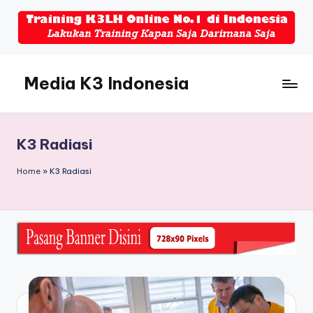
Skip
to
content
Media K3 Indonesia
Media
Informasi
Seputar
K3 Radiasi
Dunia
K3LH
Home
»
K3 Radiasi