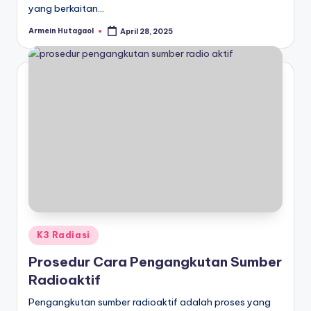
yang berkaitan…
Armein Hutagaol
April 28, 2025
Posted
by
Posted
K3 Radiasi
in
Prosedur Cara Pengangkutan Sumber
Radioaktif
Pengangkutan sumber radioaktif adalah proses yang