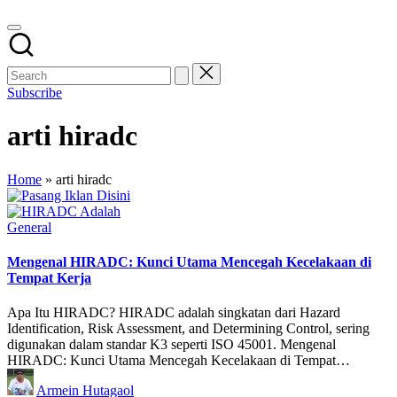
Subscribe
arti hiradc
Home
»
arti hiradc
Posted
General
in
Mengenal HIRADC: Kunci Utama Mencegah Kecelakaan di
Tempat Kerja
Apa Itu HIRADC? HIRADC adalah singkatan dari Hazard
Identification, Risk Assessment, and Determining Control, sering
digunakan dalam standar K3 seperti ISO 45001. Mengenal
HIRADC: Kunci Utama Mencegah Kecelakaan di Tempat…
Posted
Armein Hutagaol
by