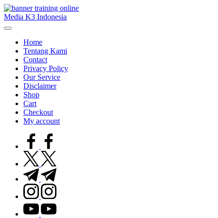
Skip
to
Media K3 Indonesia
content
Media
Informasi
Home
Seputar
Tentang Kami
Dunia
Contact
K3LH
Privacy Policy
Our Service
Disclaimer
Shop
Cart
Checkout
My account
facebook.com
twitter.com
t.me
instagram.com
youtube.com