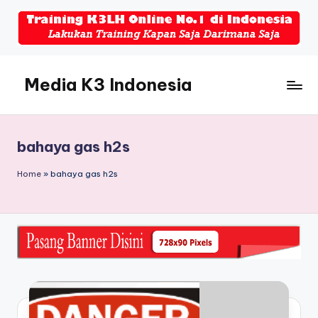
Skip
to
content
Media K3 Indonesia
Media
Informasi
Seputar
bahaya gas h2s
Dunia
K3LH
Home
»
bahaya gas h2s