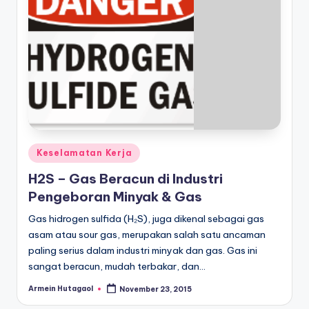
Posted
Keselamatan Kerja
in
H2S – Gas Beracun di Industri
Pengeboran Minyak & Gas
Gas hidrogen sulfida (H₂S), juga dikenal sebagai gas
asam atau sour gas, merupakan salah satu ancaman
paling serius dalam industri minyak dan gas. Gas ini
sangat beracun, mudah terbakar, dan…
Armein Hutagaol
November 23, 2015
Posted
by