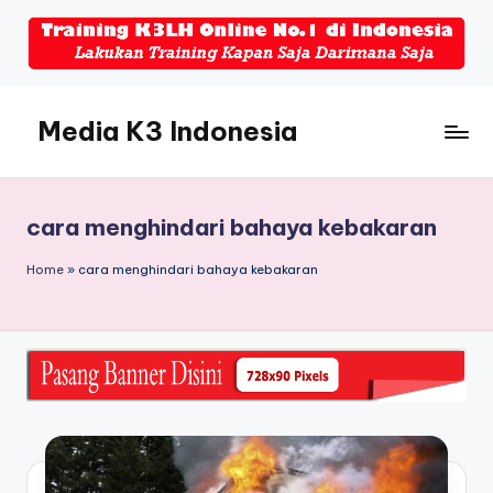
Skip
to
content
Media K3 Indonesia
Media
Informasi
Seputar
cara menghindari bahaya kebakaran
Dunia
K3LH
Home
»
cara menghindari bahaya kebakaran