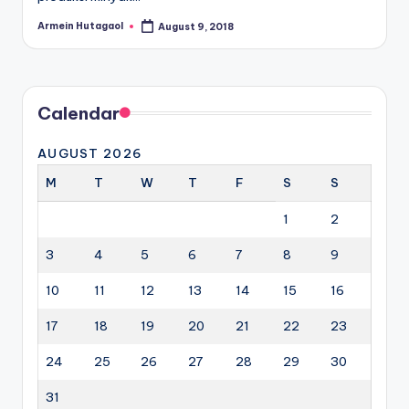
Armein Hutagaol
August 9, 2018
Posted
by
Calendar
AUGUST 2026
M
T
W
T
F
S
S
1
2
3
4
5
6
7
8
9
10
11
12
13
14
15
16
17
18
19
20
21
22
23
24
25
26
27
28
29
30
31