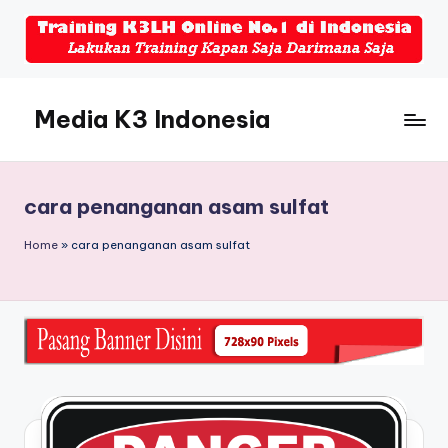
Skip
to
content
Media K3 Indonesia
Media
Informasi
Seputar
cara penanganan asam sulfat
Dunia
K3LH
Home
»
cara penanganan asam sulfat