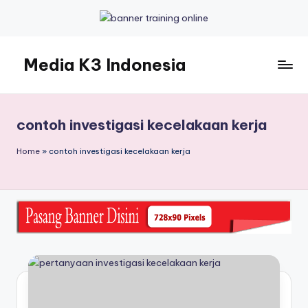
Skip
to
Media K3 Indonesia
content
Media
Informasi
Seputar
contoh investigasi kecelakaan kerja
Dunia
K3LH
Home
»
contoh investigasi kecelakaan kerja