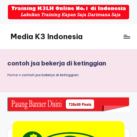
Skip
to
content
Media K3 Indonesia
Media
Informasi
Seputar
contoh jsa bekerja di ketinggian
Dunia
K3LH
Home
»
contoh jsa bekerja di ketinggian