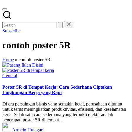
Subscribe
contoh poster 5R
Home
»
contoh poster 5R
Posted
General
in
Poster 5R di Tempat Kerja: Cara Sederhana Ciptakan
Lingkungan Kerja yang Rapi
Di era persaingan bisnis yang semakin ketat, perusahaan dituntut
untuk terus meningkatkan produktivitas, efisiensi, dan keselamatan
kerja. Salah satu cara sederhana yang terbukti efektif adalah
penerapan poster 5R di tempat…
Posted
Armein Hutagaol
by