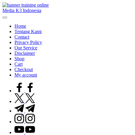
Skip
to
Media K3 Indonesia
content
Media
Informasi
Home
Seputar
Tentang Kami
Dunia
Contact
K3LH
Privacy Policy
Our Service
Disclaimer
Shop
Cart
Checkout
My account
facebook.com
twitter.com
t.me
instagram.com
youtube.com