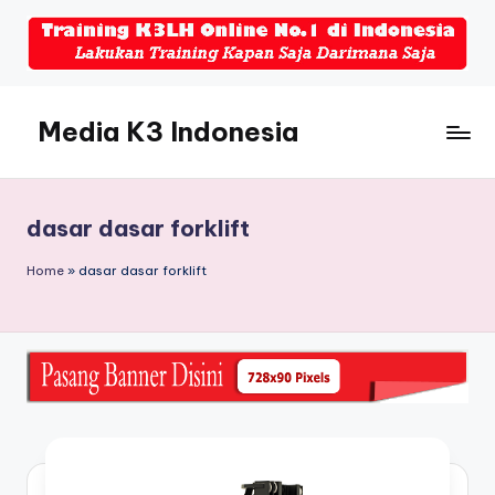
Skip
to
content
Media K3 Indonesia
Media
Informasi
Seputar
dasar dasar forklift
Dunia
K3LH
Home
»
dasar dasar forklift