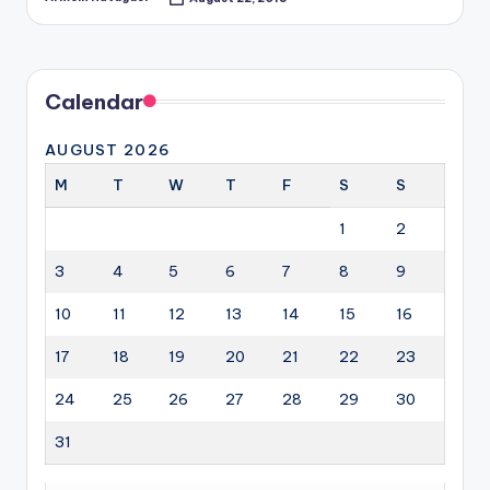
Posted
by
Calendar
AUGUST 2026
M
T
W
T
F
S
S
1
2
3
4
5
6
7
8
9
10
11
12
13
14
15
16
17
18
19
20
21
22
23
24
25
26
27
28
29
30
31