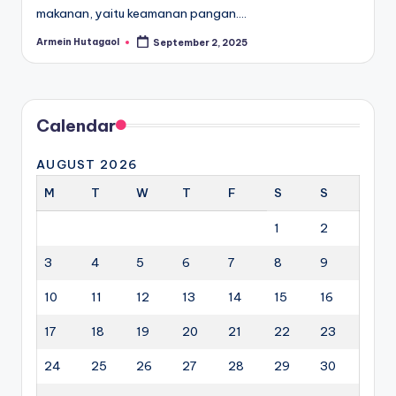
makanan, yaitu keamanan pangan.…
Armein Hutagaol
September 2, 2025
Posted
by
Calendar
AUGUST 2026
M
T
W
T
F
S
S
1
2
3
4
5
6
7
8
9
10
11
12
13
14
15
16
17
18
19
20
21
22
23
24
25
26
27
28
29
30