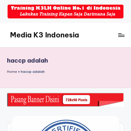
Skip
to
content
Media K3 Indonesia
Media
Informasi
Seputar
haccp adalah
Dunia
K3LH
Home
»
haccp adalah