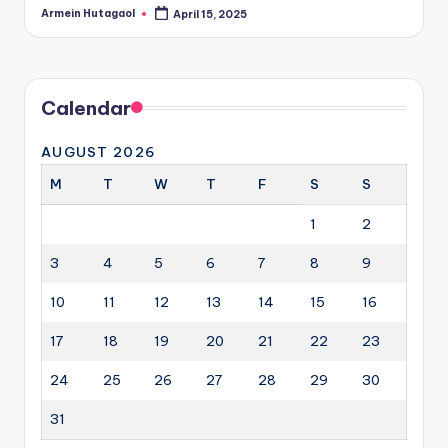
Armein Hutagaol
April 15, 2025
Posted
by
Calendar
AUGUST 2026
M
T
W
T
F
S
S
1
2
3
4
5
6
7
8
9
10
11
12
13
14
15
16
17
18
19
20
21
22
23
24
25
26
27
28
29
30
31