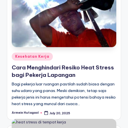
Posted
Kesehatan Kerja
in
Cara Menghindari Resiko Heat Stress
bagi Pekerja Lapangan
Bagi pekerja luar ruangan pastilah sudah biasa dengan
suhu udara yang panas. Meski demikian, tetap saja
pekerja jenis ini harus mengetahui potensi bahaya resiko
heat stress yang muncul dari cuaca…
Armein Hutagaol
July 20, 2025
Posted
by