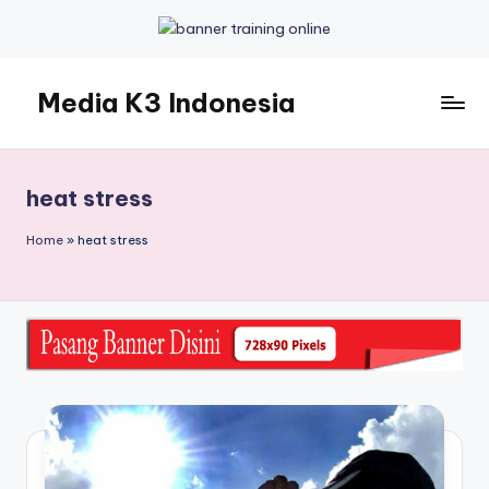
Skip
to
Media K3 Indonesia
content
Media
Informasi
Seputar
heat stress
Dunia
K3LH
Home
»
heat stress