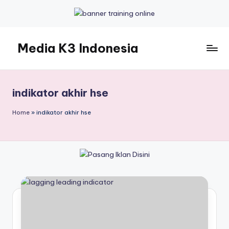
Skip
to
Media K3 Indonesia
content
Media
Informasi
Seputar
indikator akhir hse
Dunia
K3LH
Home
»
indikator akhir hse