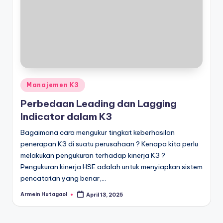
Posted
Manajemen K3
in
Perbedaan Leading dan Lagging
Indicator dalam K3
Bagaimana cara mengukur tingkat keberhasilan
penerapan K3 di suatu perusahaan ? Kenapa kita perlu
melakukan pengukuran terhadap kinerja K3 ?
Pengukuran kinerja HSE adalah untuk menyiapkan sistem
pencatatan yang benar,…
Armein Hutagaol
April 13, 2025
Posted
by