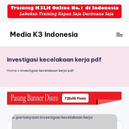
Skip
to
content
Media K3 Indonesia
Media
Informasi
Seputar
investigasi kecelakaan kerja pdf
Dunia
K3LH
Home
»
investigasi kecelakaan kerja pdf