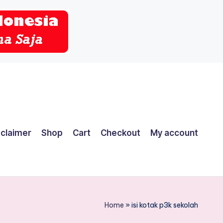
sclaimer
Shop
Cart
Checkout
My account
Home
»
isi kotak p3k sekolah