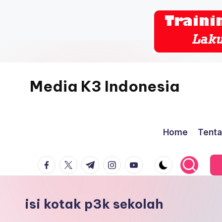
Skip
to
content
Media K3 Indonesia
Media
Informasi
Home
Tenta
Seputar
Dunia
facebook.com
twitter.com
t.me
instagram.com
youtube.com
K3LH
isi kotak p3k sekolah