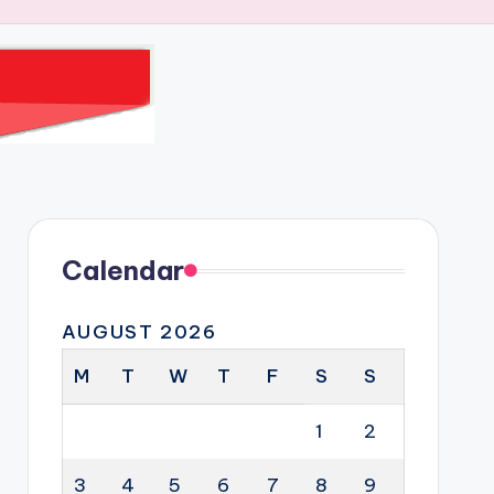
Calendar
AUGUST 2026
M
T
W
T
F
S
S
1
2
3
4
5
6
7
8
9