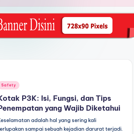
Posted
Safety
n
Kotak P3K: Isi, Fungsi, dan Tips
Penempatan yang Wajib Diketahui
Keselamatan adalah hal yang sering kali
terlupakan sampai sebuah kejadian darurat terjadi.