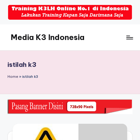
Skip
to
content
Media K3 Indonesia
Media
Informasi
Seputar
istilah k3
Dunia
K3LH
Home
»
istilah k3