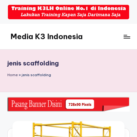
Skip
to
content
Media K3 Indonesia
Media
Informasi
Seputar
jenis scaffolding
Dunia
K3LH
Home
»
jenis scaffolding