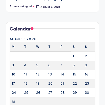
Armein Hutagaol
August 8, 2025
Posted
by
Calendar
AUGUST 2026
M
T
W
T
F
S
S
1
2
3
4
5
6
7
8
9
10
11
12
13
14
15
16
17
18
19
20
21
22
23
24
25
26
27
28
29
30
31