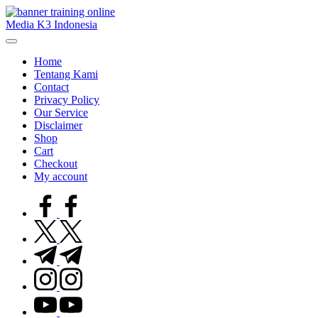
Skip
to
Media K3 Indonesia
content
Media
Informasi
Home
Seputar
Tentang Kami
Dunia
Contact
K3LH
Privacy Policy
Our Service
Disclaimer
Shop
Cart
Checkout
My account
facebook.com
twitter.com
t.me
instagram.com
youtube.com