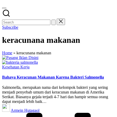
Subscribe
keracunana makanan
Home
»
keracunana makanan
Posted
Kesehatan Kerja
in
Bahaya Keracunan Makanan Karena Bakteri Salmonella
Salmonella, merupakan nama dari kelompok bakteri yang sering
menjadi penyebab umum dari keracunan makanan di Amerika
Serikat. Biasanya gejala terjadi 4-7 hari dan hampir semua orang
dapat menjadi lebih baik…
Posted
Armein Hutagaol
by