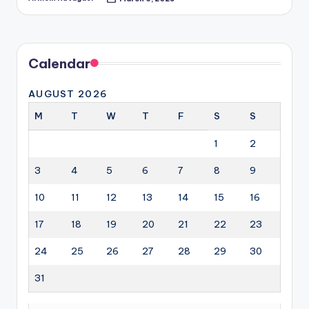
Posted
by
Calendar
AUGUST 2026
M
T
W
T
F
S
S
1
2
3
4
5
6
7
8
9
10
11
12
13
14
15
16
17
18
19
20
21
22
23
24
25
26
27
28
29
30
31