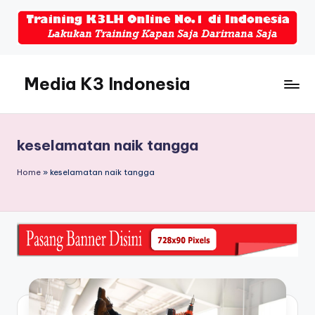
Skip
to
content
Media K3 Indonesia
Media
Informasi
Seputar
keselamatan naik tangga
Dunia
K3LH
Home
»
keselamatan naik tangga