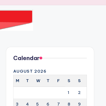
Calendar
AUGUST 2026
M
T
W
T
F
S
S
1
2
3
4
5
6
7
8
9