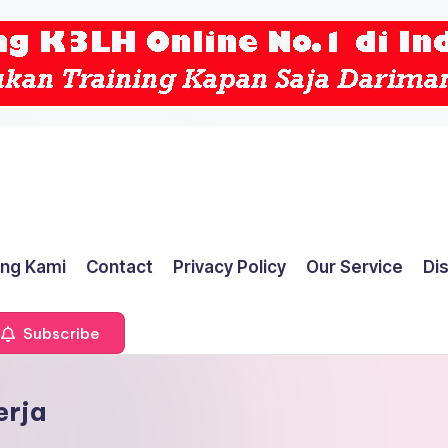
ng Kami
Contact
Privacy Policy
Our Service
Di
Subscribe
erja