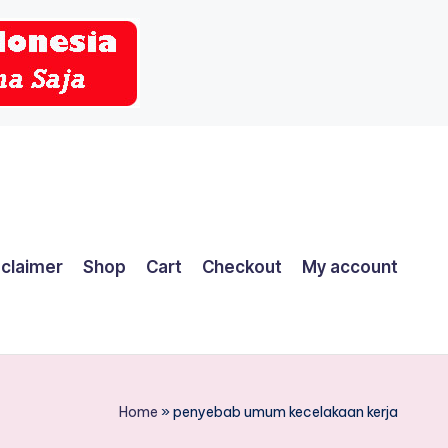
sclaimer
Shop
Cart
Checkout
My account
Home
»
penyebab umum kecelakaan kerja