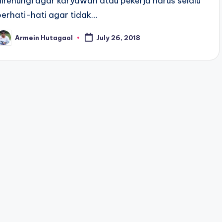
direnungi agar karyawan atau pekerja harus selalu
berhati-hati agar tidak…
Armein Hutagaol
July 26, 2018
osted
y