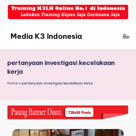
Skip
to
content
Media K3 Indonesia
Media
Informasi
Seputar
pertanyaan investigasi kecelakaan
Dunia
kerja
K3LH
Home
»
pertanyaan investigasi kecelakaan kerja