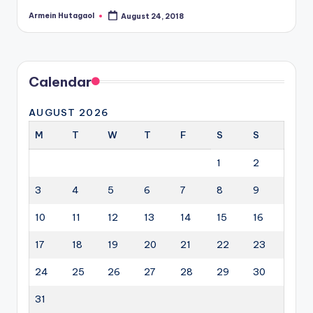
Armein Hutagaol
August 24, 2018
Posted
by
Calendar
AUGUST 2026
M
T
W
T
F
S
S
1
2
3
4
5
6
7
8
9
10
11
12
13
14
15
16
17
18
19
20
21
22
23
24
25
26
27
28
29
30
31