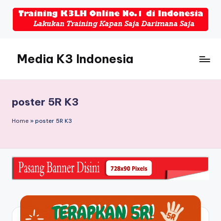
Skip
to
content
Media K3 Indonesia
Media
Informasi
Seputar
poster 5R K3
Dunia
K3LH
Home
»
poster 5R K3