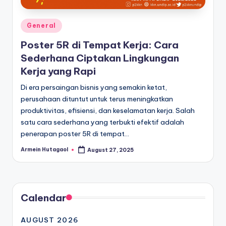
Posted
General
in
Poster 5R di Tempat Kerja: Cara
Sederhana Ciptakan Lingkungan
Kerja yang Rapi
Di era persaingan bisnis yang semakin ketat,
perusahaan dituntut untuk terus meningkatkan
produktivitas, efisiensi, dan keselamatan kerja. Salah
satu cara sederhana yang terbukti efektif adalah
penerapan poster 5R di tempat…
Armein Hutagaol
August 27, 2025
Posted
by
Calendar
AUGUST 2026