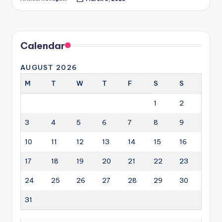
Posted
by
Calendar
AUGUST 2026
M
T
W
T
F
S
S
1
2
3
4
5
6
7
8
9
10
11
12
13
14
15
16
17
18
19
20
21
22
23
24
25
26
27
28
29
30
31