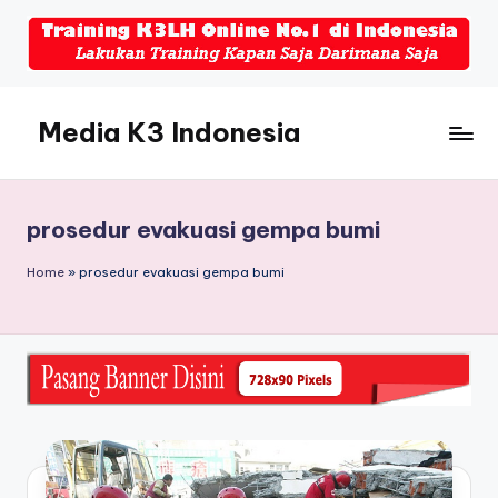
Skip
to
content
Media K3 Indonesia
Media
Informasi
Seputar
prosedur evakuasi gempa bumi
Dunia
K3LH
Home
»
prosedur evakuasi gempa bumi