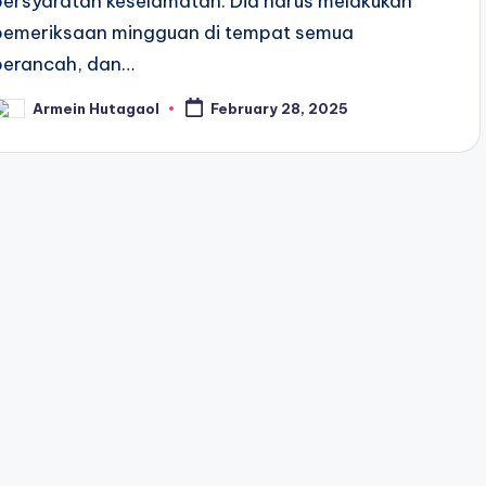
persyaratan keselamatan. Dia harus melakukan
pemeriksaan mingguan di tempat semua
perancah, dan…
Armein Hutagaol
February 28, 2025
osted
y