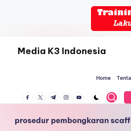
Skip
to
content
Media K3 Indonesia
Media
Informasi
Home
Tenta
Seputar
Dunia
facebook.com
twitter.com
t.me
instagram.com
youtube.com
K3LH
prosedur pembongkaran scaff