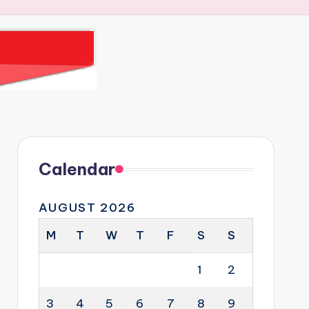
Calendar
AUGUST 2026
M
T
W
T
F
S
S
1
2
3
4
5
6
7
8
9