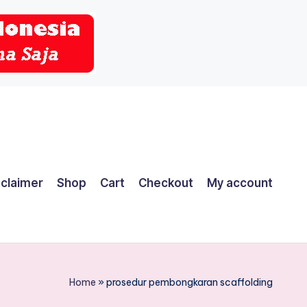
sclaimer
Shop
Cart
Checkout
My account
Home
»
prosedur pembongkaran scaffolding