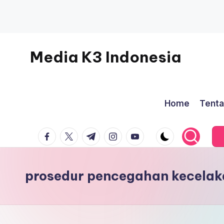
Skip
to
Media K3 Indonesia
content
Media
Informasi
Home
Tenta
Seputar
Dunia
facebook.com
twitter.com
t.me
instagram.com
youtube.com
K3LH
prosedur pencegahan kecelak