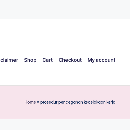
sclaimer
Shop
Cart
Checkout
My account
Home
»
prosedur pencegahan kecelakaan kerja