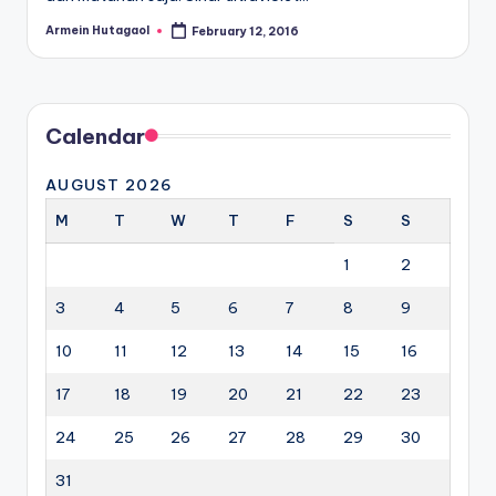
Armein Hutagaol
February 12, 2016
Posted
by
Calendar
AUGUST 2026
M
T
W
T
F
S
S
1
2
3
4
5
6
7
8
9
10
11
12
13
14
15
16
17
18
19
20
21
22
23
24
25
26
27
28
29
30
31