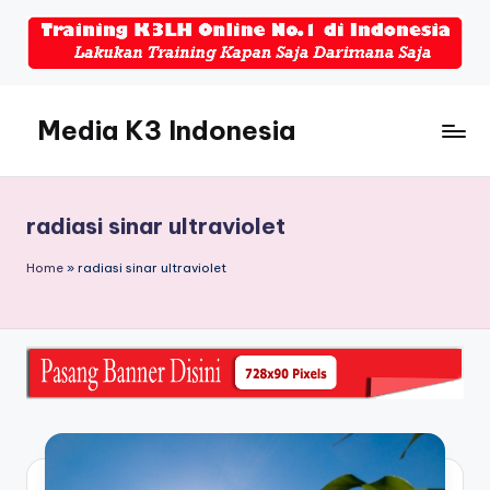
Skip
to
content
Media K3 Indonesia
Media
Informasi
Seputar
radiasi sinar ultraviolet
Dunia
K3LH
Home
»
radiasi sinar ultraviolet