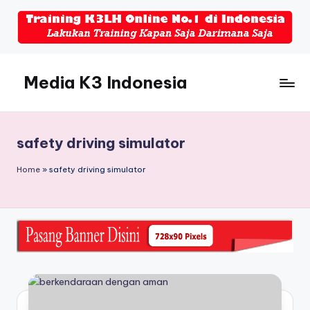
Skip
to
content
Media K3 Indonesia
Media
Informasi
Seputar
safety driving simulator
Dunia
K3LH
Home
»
safety driving simulator