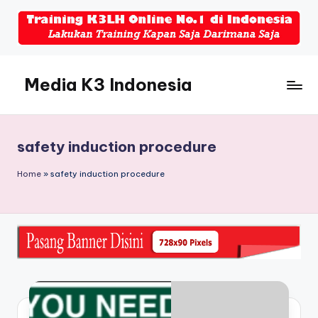
Skip
to
content
Media K3 Indonesia
Media
Informasi
Seputar
safety induction procedure
Dunia
K3LH
Home
»
safety induction procedure