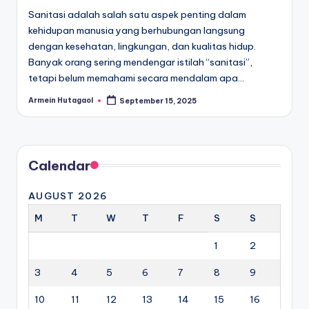
Sanitasi adalah salah satu aspek penting dalam
kehidupan manusia yang berhubungan langsung
dengan kesehatan, lingkungan, dan kualitas hidup.
Banyak orang sering mendengar istilah “sanitasi”,
tetapi belum memahami secara mendalam apa…
Armein Hutagaol
September 15, 2025
Posted
by
Calendar
AUGUST 2026
M
T
W
T
F
S
S
1
2
3
4
5
6
7
8
9
10
11
12
13
14
15
16