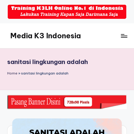
Skip
to
content
Media K3 Indonesia
Media
Informasi
Seputar
sanitasi lingkungan adalah
Dunia
K3LH
Home
»
sanitasi lingkungan adalah