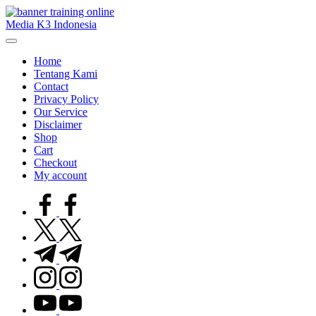
Skip
to
Media K3 Indonesia
content
Media
Informasi
Home
Seputar
Tentang Kami
Dunia
Contact
K3LH
Privacy Policy
Our Service
Disclaimer
Shop
Cart
Checkout
My account
facebook.com
twitter.com
t.me
instagram.com
youtube.com