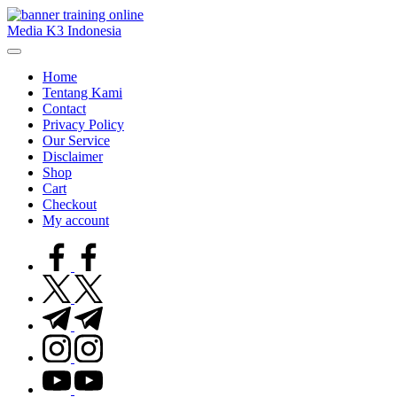
Skip
to
Media K3 Indonesia
content
Media
Informasi
Home
Seputar
Tentang Kami
Dunia
Contact
K3LH
Privacy Policy
Our Service
Disclaimer
Shop
Cart
Checkout
My account
facebook.com
twitter.com
t.me
instagram.com
youtube.com