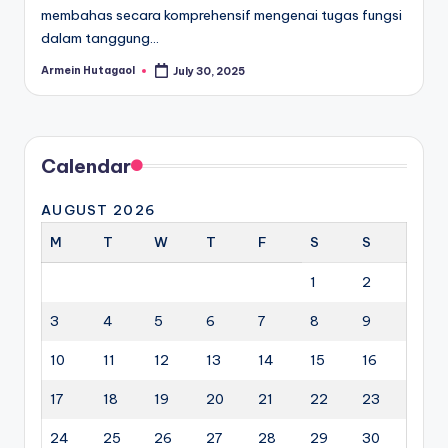
membahas secara komprehensif mengenai tugas fungsi
dalam tanggung…
Armein Hutagaol
July 30, 2025
Posted
by
Calendar
AUGUST 2026
M
T
W
T
F
S
S
1
2
3
4
5
6
7
8
9
10
11
12
13
14
15
16
17
18
19
20
21
22
23
24
25
26
27
28
29
30