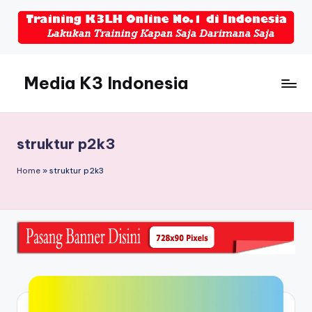
Skip
to
content
Media K3 Indonesia
Media
Informasi
Seputar
struktur p2k3
Dunia
K3LH
Home
»
struktur p2k3