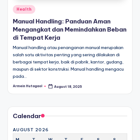
Posted
Health
in
Manual Handling: Panduan Aman
Mengangkat dan Memindahkan Beban
di Tempat Kerja
Manual handling atau penanganan manual merupakan
salah satu aktivitas penting yang sering dilakukan di
berbagai tempat kerja, baik di pabrik, kantor, gudang,
maupun di sektor konstruksi. Manual handling mengacu
pada…
Armein Hutagaol
August 18, 2025
Posted
by
Calendar
AUGUST 2026
M
T
W
T
F
S
S