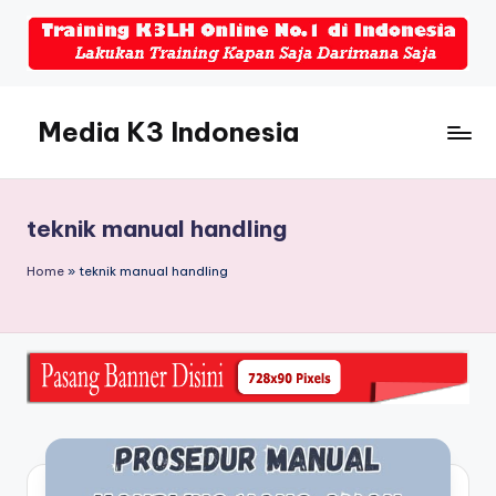
Skip
to
content
Media K3 Indonesia
Media
Informasi
Seputar
teknik manual handling
Dunia
K3LH
Home
»
teknik manual handling