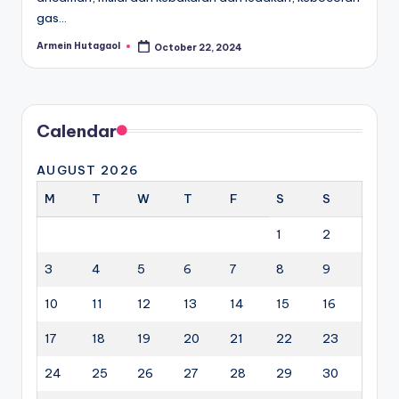
gas…
Armein Hutagaol
October 22, 2024
Posted
by
Calendar
AUGUST 2026
M
T
W
T
F
S
S
1
2
3
4
5
6
7
8
9
10
11
12
13
14
15
16
17
18
19
20
21
22
23
24
25
26
27
28
29
30