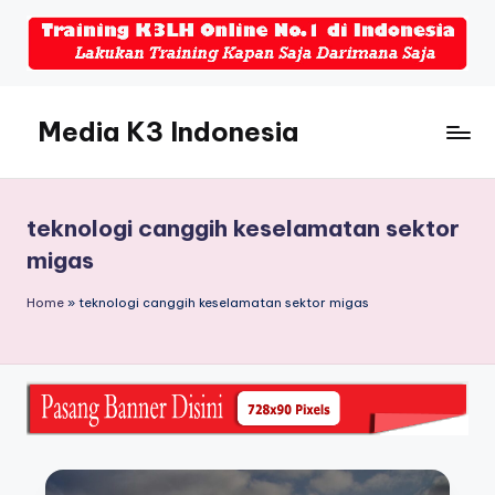
Skip
to
content
Media K3 Indonesia
Media
Informasi
Seputar
teknologi canggih keselamatan sektor
Dunia
migas
K3LH
Home
»
teknologi canggih keselamatan sektor migas