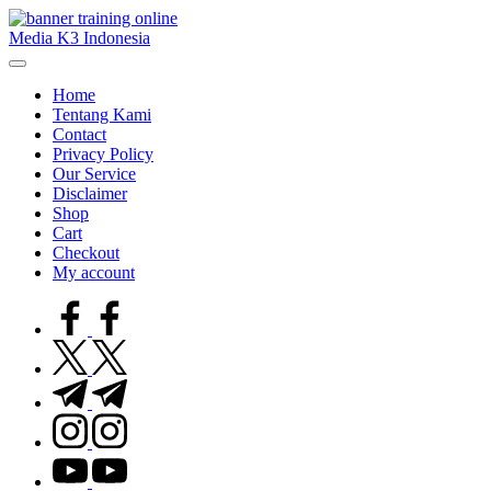
Skip
to
Media K3 Indonesia
content
Media
Informasi
Home
Seputar
Tentang Kami
Dunia
Contact
K3LH
Privacy Policy
Our Service
Disclaimer
Shop
Cart
Checkout
My account
facebook.com
twitter.com
t.me
instagram.com
youtube.com