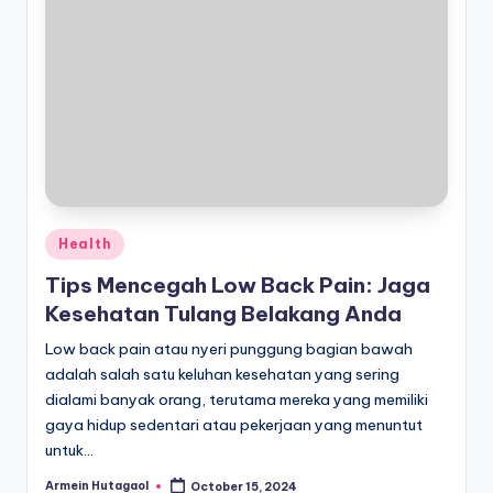
Posted
Health
in
Tips Mencegah Low Back Pain: Jaga
Kesehatan Tulang Belakang Anda
Low back pain atau nyeri punggung bagian bawah
adalah salah satu keluhan kesehatan yang sering
dialami banyak orang, terutama mereka yang memiliki
gaya hidup sedentari atau pekerjaan yang menuntut
untuk…
Armein Hutagaol
October 15, 2024
Posted