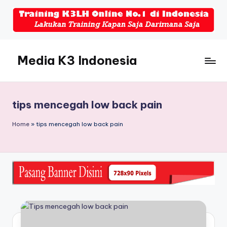
Skip
to
content
Media K3 Indonesia
Media
Informasi
Seputar
tips mencegah low back pain
Dunia
K3LH
Home
»
tips mencegah low back pain