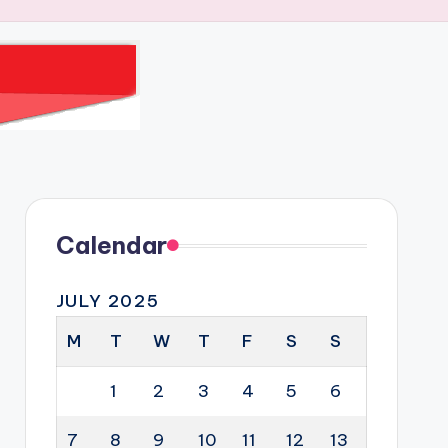
Calendar
JULY 2025
M
T
W
T
F
S
S
1
2
3
4
5
6
7
8
9
10
11
12
13