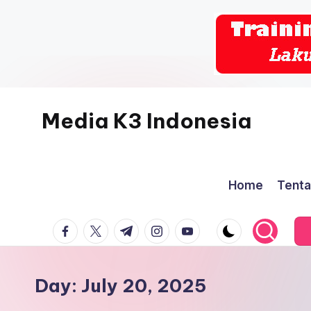
Skip
to
content
Media K3 Indonesia
Media
Informasi
Home
Tenta
Seputar
Dunia
facebook.com
twitter.com
t.me
instagram.com
youtube.com
K3LH
Day:
July 20, 2025