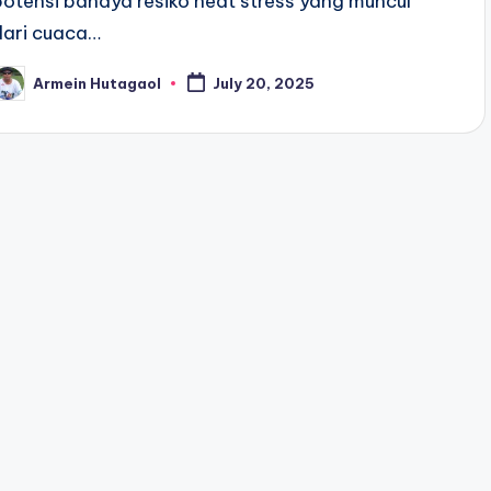
potensi bahaya resiko heat stress yang muncul
dari cuaca…
Armein Hutagaol
July 20, 2025
osted
y