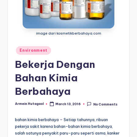
image dari kosmetikberbahaya.com
Posted
Environment
in
Bekerja Dengan
Bahan Kimia
Berbahaya
Armein Hutagaol
March 13, 2016
No Comments
Posted
by
bahan kimia berbahaya – Setiap tahunnya, ribuan
pekerja sakit karena bahan-bahan kimia berbahaya,
salah satunya penyakit paru-paru seperti asma, kanker