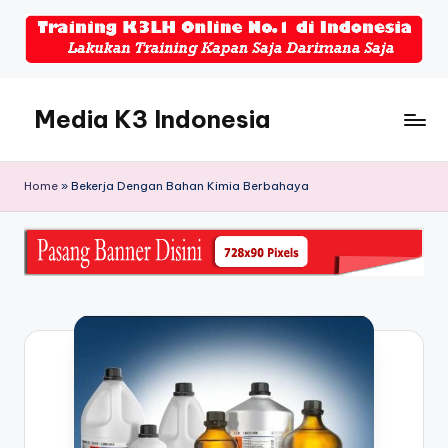
Skip
to
content
Media K3 Indonesia
Media
Informasi
Home
»
Bekerja Dengan Bahan Kimia Berbahaya
Seputar
Dunia
K3LH