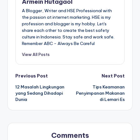
Armein Hutagaol
A Blogger, Writer and HSE Professional with
the passion at internet marketing. HSE is my
profession and blogger is my hobby. Let's
share each other to create the best safety
culture in Indonesia. Stay safe and work safe.
Remember ABC - Always Be Careful
View All Posts
Post
Previous Post
Next Post
12 Masalah Lingkungan
Tips Keamanan
navigation
yang Sedang Dihadapi
Penyimpanan Makanan
Dunia
di Lemari Es
Comments