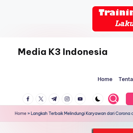
Skip
to
content
Media K3 Indonesia
Media
Informasi
Home
Tenta
Seputar
Dunia
facebook.com
twitter.com
t.me
instagram.com
youtube.com
K3LH
Home
»
Langkah Terbaik Melindungi Karyawan dari Corona 