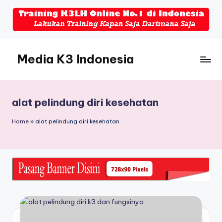
Skip
to
content
Media K3 Indonesia
Media
Informasi
Seputar
alat pelindung diri kesehatan
Dunia
K3LH
Home
»
alat pelindung diri kesehatan