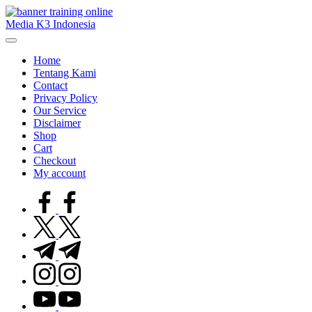
Skip
to
Media K3 Indonesia
content
Media
Informasi
Home
Seputar
Tentang Kami
Dunia
Contact
K3LH
Privacy Policy
Our Service
Disclaimer
Shop
Cart
Checkout
My account
facebook.com
twitter.com
t.me
instagram.com
youtube.com