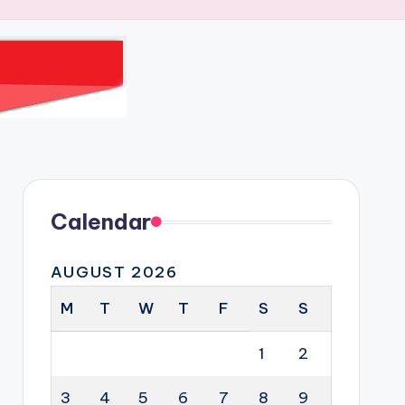
Calendar
AUGUST 2026
M
T
W
T
F
S
S
1
2
3
4
5
6
7
8
9