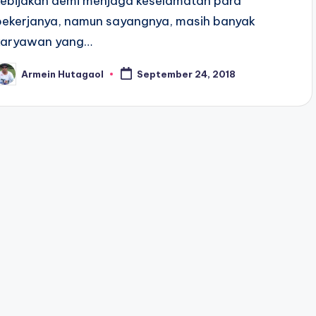
kebijakan demi menjaga keselamatan para
pekerjanya, namun sayangnya, masih banyak
karyawan yang…
Armein Hutagaol
September 24, 2018
osted
y