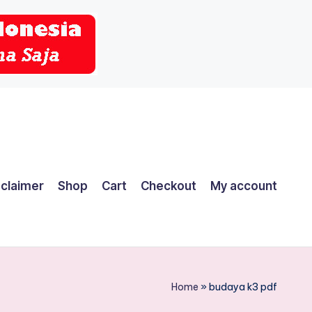
sclaimer
Shop
Cart
Checkout
My account
Home
»
budaya k3 pdf