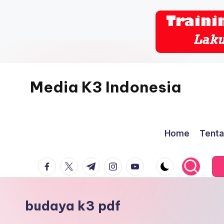
Skip
to
content
Media K3 Indonesia
Media
Informasi
Home
Tenta
Seputar
Dunia
facebook.com
twitter.com
t.me
instagram.com
youtube.com
K3LH
budaya k3 pdf