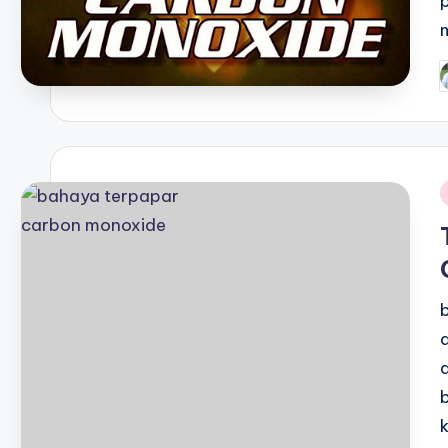
P
b
i