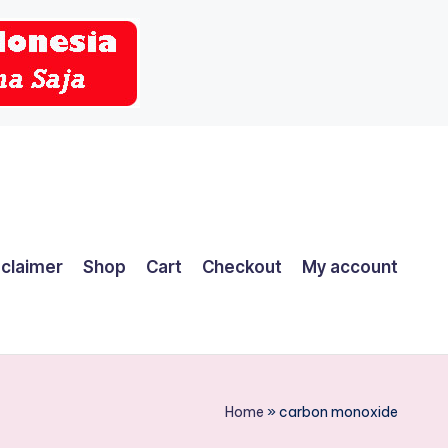
sclaimer
Shop
Cart
Checkout
My account
Home
»
carbon monoxide