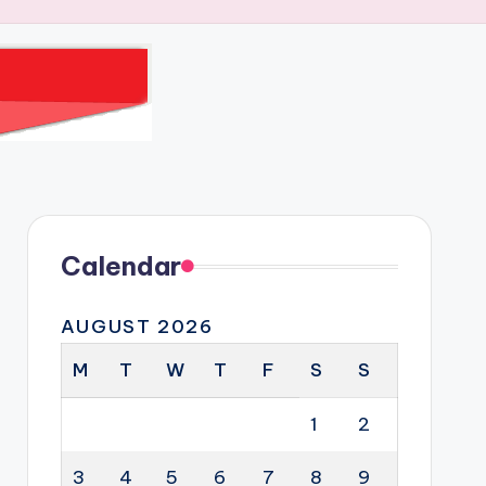
Calendar
AUGUST 2026
M
T
W
T
F
S
S
1
2
3
4
5
6
7
8
9