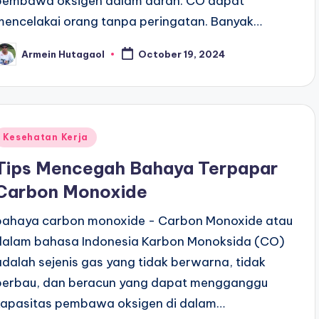
pembawa oksigen dalam darah. CO dapat
mencelakai orang tanpa peringatan. Banyak…
Armein Hutagaol
October 19, 2024
osted
y
Posted
Kesehatan Kerja
n
Tips Mencegah Bahaya Terpapar
Carbon Monoxide
bahaya carbon monoxide - Carbon Monoxide atau
dalam bahasa Indonesia Karbon Monoksida (CO)
adalah sejenis gas yang tidak berwarna, tidak
berbau, dan beracun yang dapat mengganggu
kapasitas pembawa oksigen di dalam…