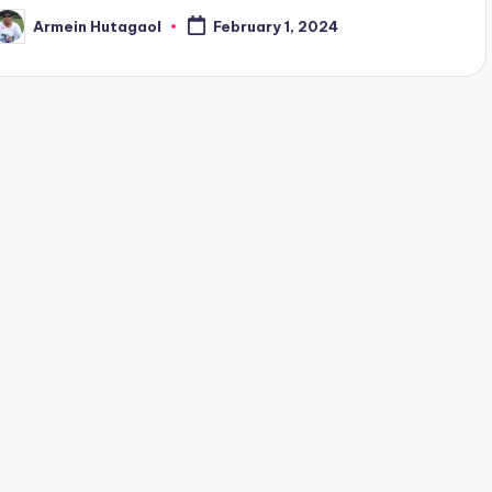
Armein Hutagaol
February 1, 2024
osted
y