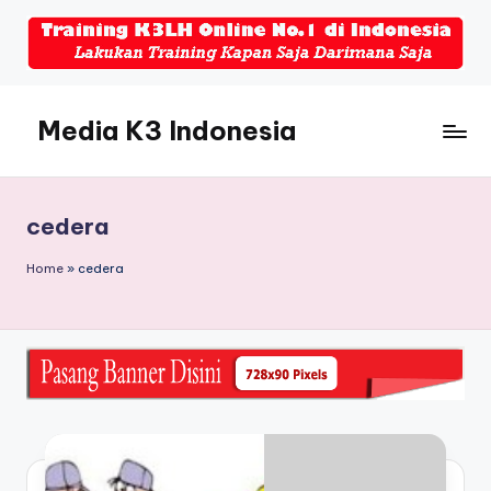
Skip
to
content
Media K3 Indonesia
Media
Informasi
Seputar
cedera
Dunia
K3LH
Home
»
cedera