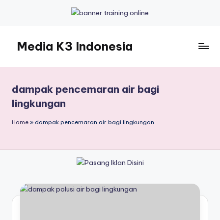
Skip
to
Media K3 Indonesia
content
Media
Informasi
Seputar
dampak pencemaran air bagi
Dunia
lingkungan
K3LH
Home
»
dampak pencemaran air bagi lingkungan