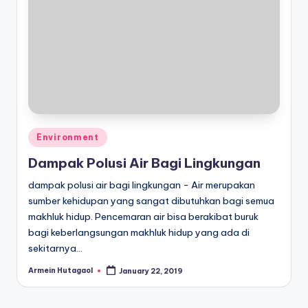
Posted
Environment
in
Dampak Polusi Air Bagi Lingkungan
dampak polusi air bagi lingkungan - Air merupakan
sumber kehidupan yang sangat dibutuhkan bagi semua
makhluk hidup. Pencemaran air bisa berakibat buruk
bagi keberlangsungan makhluk hidup yang ada di
sekitarnya…
Armein Hutagaol
January 22, 2019
Posted
by