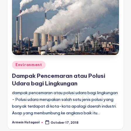
Posted
Environment
in
Dampak Pencemaran atau Polusi
Udara bagi Lingkungan
dampak pencemaran atau polusi udara bagi lingkungan
- Polusi udara merupakan salah satu jenis polusi yang
banyak terdapat di kota-kota apalagi daerah industri.
Asap yang membumbung ke angkasa baik itu…
Armein Hutagaol
October 17, 2018
Posted
by