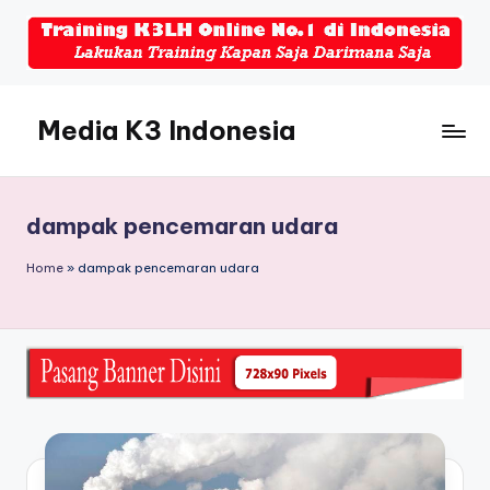
Skip
to
content
Media K3 Indonesia
Media
Informasi
Seputar
dampak pencemaran udara
Dunia
K3LH
Home
»
dampak pencemaran udara