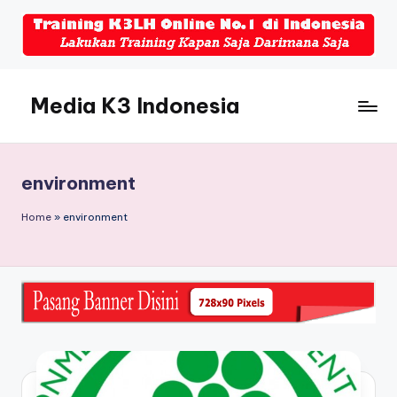
Skip
to
content
Media K3 Indonesia
Media
Informasi
Seputar
environment
Dunia
K3LH
Home
»
environment