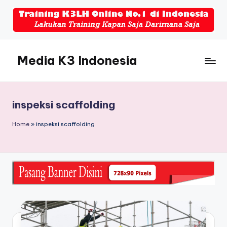
Skip
to
content
Media K3 Indonesia
Media
Informasi
Seputar
inspeksi scaffolding
Dunia
K3LH
Home
»
inspeksi scaffolding