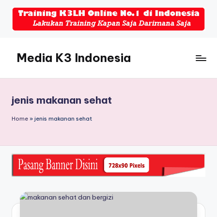
Skip
to
content
Media K3 Indonesia
Media
Informasi
Seputar
jenis makanan sehat
Dunia
K3LH
Home
»
jenis makanan sehat